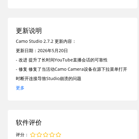
效果，让视频制作变得简单高效。Camo Studio for Mac
特别适合内容创作者、讲师和直播爱好者使用，是提升视频
通话和内容输出质量的理想选择。
更新说明
发展历程
Camo Studio 2.7.2 更新内容：
Camo Studio 由 Reincubate 团队开发，最初专注于将
更新日期：2026年5月20日
iPhone 转变为专业网络摄像头，随着用户需求扩展，逐步
- 改进 提升了长时间YouTube直播会话的可靠性
支持 Android 设备、多平台兼容，并不断添加直播和场景
- 修复 修复了当活动Camo Camera设备在源下拉菜单打开
编辑功能。从早期版本的视频调整工具，发展到如今集成原
时断开连接导致Studio崩溃的问题
生直播、多机位支持和高级特效的综合平台，Camo Studio
- 修复 修复了在视频图层和摄像头图层之间切换后侧边栏出
更多
for Mac 始终保持快速迭代，紧跟 Mac 用户在远程办公和
现挤压的UI故障
内容创作中的实际需要。目前 2.7.1 版本进一步强化了直播
Camo Studio 2.7.1 更新内容：
体验和内容创作能力，成为 Mac 生态中备受欢迎的视频工
更新日期：2026年5月7日
具。
软件评价
- 将直播和多机位功能开放给所有用户，无需额外插件
主要功能
- 新增流面板，可实时查看聊天和直播信息
评分：
1. 高级视频调整：实时调节曝光、色彩对比度、白平衡、焦