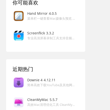
你可能喜欢
—— 张先生（★★★★★）
“场景编辑功能强大，多机位切换很方便，适合做在线课程
Hand Mirror
4.0.5
菜单栏一键查看Mac摄像头预览 Hand Mirror for Mac
录制。”
—— 李老师（★★★★☆）
Screenflick
3.3.2
“更新后直播稳定性更好，Kick 支持很实用，推荐给所有内
专业高清屏幕录制工具支持音频摄像头 Screenflick for Mac
容创作者。”
—— 王编辑（★★★★★）
“界面简洁，调整参数实时可见，Mac 上用起来特别顺手。”
—— 刘设计师（★★★★★）
近期热门
“解决了传统摄像头画质差的问题，现在视频会议专业多
了。”
Downie 4
4.12.11
简单高效下载YouTube及其他网站高清视频的利器 Downie 4 for Mac
—— 陈经理（★★★★☆）
常见问题（FAQ）
CleanMyMac
5.5.7
问：Camo Studio for Mac 支持哪些设备？
高效Mac清理优化工具 CleanMyMac 5 for Mac
答：支持 iPhone、Android 手机、USB 摄像头以及 Mac