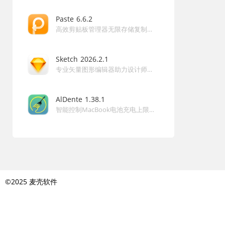
内置摄像头，可通过 USB 或无线连接。
Paste
6.6.2
问：如何进行直播设置？
高效剪贴板管理器无限存储复制历史智能搜索提升生产力的强大工具 Paste for Mac
答：在软件中选择直播平台，登录账号后即可开始推流，同
时使用流面板监控聊天信息。
Sketch
2026.2.1
专业矢量图形编辑器助力设计师高效创建UI原型和界面 Sketch for Mac
问：免费版和付费版有什么区别？
答：免费版提供基础视频调整，付费版解锁高级场景、多机
AlDente
1.38.1
位和无限制直播等完整功能。
智能控制MacBook电池充电上限延长寿命的电池优化工具 AlDente for Mac
问：是否支持多显示器屏幕共享？
答：支持屏幕共享层，可选择特定窗口或全屏，并调整分辨
率以适应直播需求。
©2025 麦壳软件