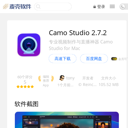
登录
Camo Studio 2.7.2
专业视频制作与直播神器 Camo
Studio for Mac
高速下载
百度网盘
VIP
60个评分
编辑
tony
开发者
文件大小
推荐
5
© Reincubate
105.52 MB
1个月前
更新
App
软件截图