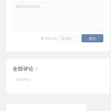
- 支持视频文件层，在场景中添加预录制片段并控制播放
距和低光补偿，让画面在各种光线环境下都清晰自然。
- 引入低光补偿调整，提升暗光环境下的画面质量
2. 原生直播支持：直接推流到 Twitch、YouTube 和 Kick
- 新增 Kick 直播平台支持，与 Twitch 和 YouTube 并列
等平台，集成聊天监控面板和 RTMP 自定义，支持稳定高
- 优化背景特效质量和性能，提高隐私模糊滤镜效果
清直播。
- 改进无线设备图像稳定性，并优化整体内存使用
3. 场景编辑与多机位：创建自定义场景，添加视频文件层、
提交
显示验证码
- 修复音频引擎崩溃、Twitch 直播状态检测等问题，提升稳
多摄像头叠加、屏幕共享和背景特效，实现专业级画面布
定性
局。
4. 设备兼容与切换：无缝连接 iPhone、Android 手机或
USB 摄像头，支持快速切换设备和最近使用设备记忆功
全部评论
0
能。
5. 录制与导出：高品质本地录制，支持多种分辨率和格式，
轻松保存直播或会议内容。
用户评价
“Camo Studio 让我的 iPhone 变成专业摄像头，直播画质
提升巨大，操作也非常流畅。”