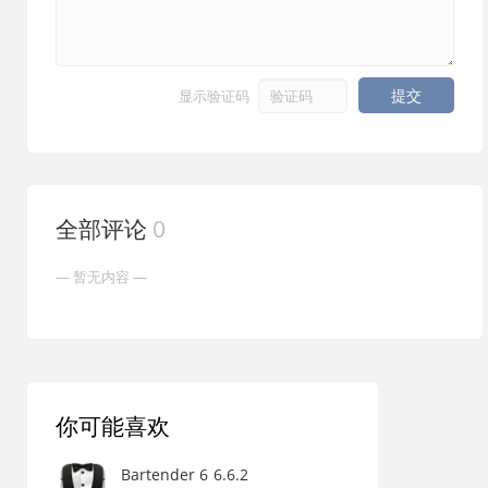
海屏设备优化菜单栏图标布局。
3. 自定义菜单栏图标间隙，包括默认、较小、小间隙和无间
隙选项，重启 Mac 后生效，提高菜单栏图标显示密度。
提交
显示验证码
4. 拖动调整图标顺序，在偏好设置中按住图标上下移动，实
现个性化菜单栏管理。
5. 始终隐藏特定图标，不再出现在折叠或聚合浮窗中，彻底
简化菜单栏图标控制。
全部评论
0
用户评价
"这款工具太棒了，完美解决了我的刘海屏菜单栏图标被遮
挡的问题，使用起来简单高效。"
—— John Doe（★★★★★）
"iBar 让菜单栏管理变得轻松，内存占用低，值得每位 Mac
用户尝试。"
你可能喜欢
—— Jane Smith（★★★★☆）
"作为免费菜单栏图标控制软件，功能强大，更新及时，帮
Bartender 6
6.6.2