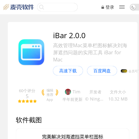
登录
iBar 2.0.0
高效管理Mac菜单栏图标解决刘海
屏遮挡问题的实用工具 iBar for
Mac
高速下载
百度网盘
VIP
60个评分
编辑
Tim
开发者
文件大小
推荐
5
© Ningbo Shangguan
10.32 MB
半年前
更新
App
软件截图