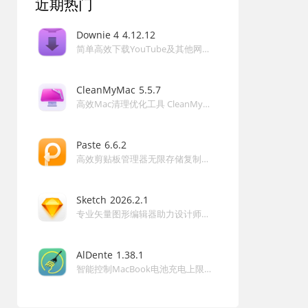
近期热门
答：开发者不收集任何数据，隐私政策严格保护用户信息。
问：遇到问题如何寻求帮助？
Downie 4
4.12.12
简单高效下载YouTube及其他网站高清视频的利器 Downie 4 for Mac
答：通过官网支持页面提交反馈，或加入 QQ 交流群
437642037 咨询。
CleanMyMac
5.5.7
高效Mac清理优化工具 CleanMyMac 5 for Mac
Paste
6.6.2
高效剪贴板管理器无限存储复制历史智能搜索提升生产力的强大工具 Paste for Mac
Sketch
2026.2.1
专业矢量图形编辑器助力设计师高效创建UI原型和界面 Sketch for Mac
AlDente
1.38.1
智能控制MacBook电池充电上限延长寿命的电池优化工具 AlDente for Mac