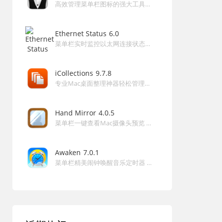
高效管理菜单栏图标的强大工具帮助您隐藏多余项目并快速访问菜单栏管理 Bartender 6 for Mac
助我保持桌面整洁。"
—— Alex Johnson（★★★★★）
Ethernet Status
6.0
"可靠的替代品，自定义选项丰富，优化了我的工作流程。"
菜单栏实时监控以太网连接状态与网络信息的实用工具 Ethernet Status for Mac
—— Emily Davis（★★★★★）
"菜单栏管理神器，常年使用无故障，推荐给朋友们。"
iCollections
9.7.8
—— Michael Brown（★★★★☆）
专业Mac桌面整理神器轻松管理图标文件应用 iCollections for Mac
常见问题（FAQ）
问：iBar 支持哪些 Mac 系统版本？
Hand Mirror
4.0.5
菜单栏一键查看Mac摄像头预览 Hand Mirror for Mac
答：iBar 兼容 macOS 10.12 及更高版本，确保广泛适用。
问：如何启用聚合模式进行菜单栏图标隐藏？
Awaken
7.0.1
答：在 iBar 设置中选择聚合模式，即可自动隐藏图标并显
菜单栏精美闹钟唤醒音乐定时器 Awaken for Mac
示浮窗。
问：可以调整菜单栏图标顺序吗？
答：在偏好设置的菜单栏布局中，按住图标拖动调整顺序。
问：软件会收集用户数据吗？