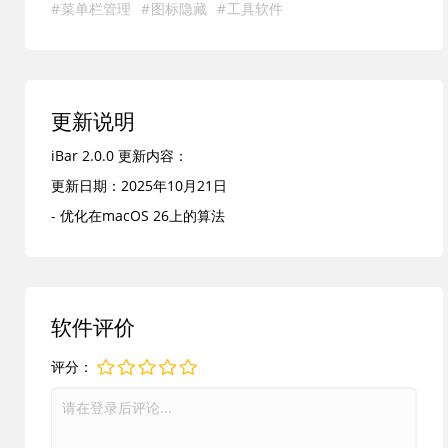
畅运行。iBar 强调简单操作，用户无需复杂设置即可快速
菜单栏管理
图标隐藏
工具软件
上手，菜单栏管理从此变得轻松自如。
发展历程
iBar 于 2022 年首次亮相，针对 Mac 刘海屏设备菜单栏图
更新说明
标遮挡痛点而生。早期版本聚焦基本隐藏功能，随着用户反
iBar 2.0.0 更新内容：
馈和 macOS 更新，软件逐步完善，添加聚合浮窗和自定义
更新日期：2025年10月21日
间隙等特性。到 2025 年，iBar 2.0.0 版本推出，进一步优
- 优化在macOS 26上的算法
化算法适应最新系统，菜单栏管理功能更趋成熟。开发者持
续迭代，确保 iBar 在菜单栏图标控制领域保持领先，帮助
无数 Mac 用户优化桌面体验。
主要功能
软件评价
1. 聚合模式下隐藏菜单栏图标，并在下方浮窗聚合显示，支
评分：
持临时添加图标并自定义延迟隐藏时间，提升菜单栏管理灵
活性。
2. 普通模式折叠管理图标，轻松隐藏并展开操作，适合非刘