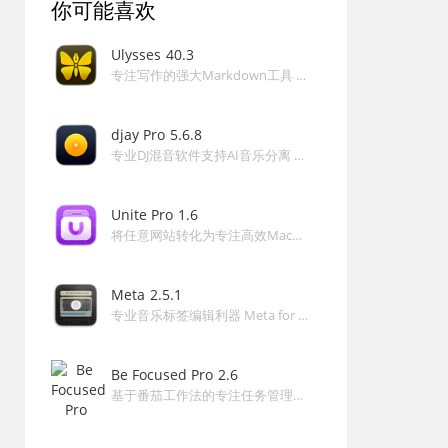
你可能喜欢
推荐给需要提升效率的朋友。”
—— 生产力爱好者（★★★★☆）
Ulysses
40.3
专注写作的强大Markdown工具 Ulysses for Mac
常见问题（FAQ）
问：NotchFlow支持哪些Mac机型？
djay Pro
5.6.8
答：仅支持Apple Silicon芯片的Mac，macOS 14及以上版
专业DJ混音软件支持AI音乐分离 djay Pro for Mac
本，Intel机型暂不支持。
问：支持哪些音乐服务？
Unite Pro
1.6
答：目前完美兼容Apple Music和Spotify，正在根据用户
将任意网站转化为专注高效Mac原生应用 Unite Pro for Mac
反馈考虑加入更多平台。
问：应用占用资源多吗？
Meta
2.5.1
专业音乐标签编辑利器 Meta for Mac
答：非常轻量，内存占用不到50MB，CPU使用率极低，不
会影响正常工作流。
Be Focused Pro
2.6
问：如何提交功能建议？
基于番茄工作法的专注任务管理与进度追踪工具 Be Focused Pro for Mac
答：直接邮件联系notchflow@gmail.com，开发者很欢迎
社区反馈并会积极考虑加入后续更新。