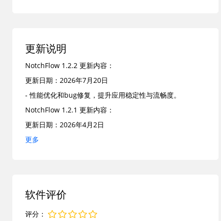
发展历程
这款应用由Radoslav Bali和Ben Shih共同打造，创作者花
了几个月时间从零开始开发，因为自己也常常被分心困扰，
更新说明
所以决定做一个真正能融入Mac日常使用的小工具。2025
NotchFlow 1.2.2 更新内容：
年正式上线后，很快就吸引了不少注重效率的用户注意。它
更新日期：2026年7月20日
不是那种功能堆砌的复杂软件，而是专注于解决实际痛点，
- 性能优化和bug修复，提升应用稳定性与流畅度。
从最初的简单原型一步步打磨到现在支持多种音乐服务的版
NotchFlow 1.2.1 更新内容：
本，更新节奏一直很稳。
更新日期：2026年4月2日
主要功能
- 修复了若干界面交互bug，提升了整体流畅度
更多
1. 内置Pomodoro番茄钟计时器，支持经典25分钟专注加短
- 优化了音乐控制模块的兼容性，减少了偶发连接问题
休息模式，帮你建立高效的工作节奏，完成后还会温柔提醒
- 增强了Pomodoro计时器的稳定性，并微调了视觉提醒效
2. 咖啡休息功能，提供短暂停歇建议，让大脑及时充电，避
果
免长时间工作带来的疲劳
软件评价
3. 音乐无缝控制，直接在notch区域操作Apple Music和
评分：
Spotify，播放暂停切换歌曲都不用离开当前界面