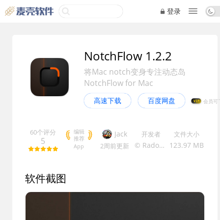
登录
NotchFlow 1.2.2
将Mac notch变身专注动态岛
NotchFlow for Mac
高速下载
百度网盘
VIP
60个评分
编辑
Jack
开发者
文件大小
推荐
5
© Radoslav Bali
123.97 MB
2周前
更新
App
软件截图