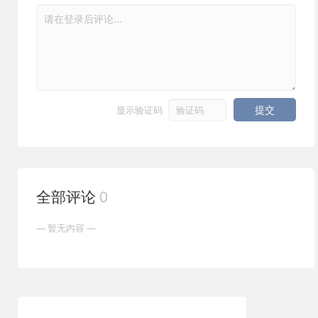
4. 精选专注音乐库，内置多首适合工作或学习的背景曲目，
帮助快速进入心流状态
5. 轻量级设计，整个应用占用资源极低，运行时几乎感觉不
到存在，同时还能在所有支持的Mac上模拟notch体验
用户评价
提交
显示验证码
“这个app让我的Mac notch终于派上用场了，番茄钟和音
乐控制超级顺手，专注效率明显提高了。”
—— 用户反馈（★★★★★）
“界面干净不打扰，音乐集成做得特别好，现在工作时切换
全部评论
0
app的次数少多了。”
—— Mac用户（★★★★☆）
“轻量又实用，Pomodoro计时器结合notch视觉反馈，感觉
专注起来更有仪式感。”
—— 早期测试者（★★★★★）
“对Apple Music控制很流畅，专注音乐也挑得不错，值得