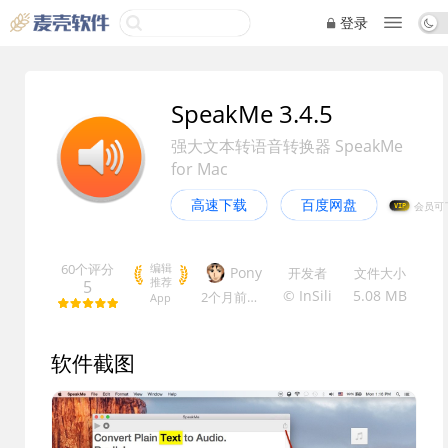
登录
SpeakMe 3.4.5
强大文本转语音转换器 SpeakMe
for Mac
高速下载
百度网盘
VIP
60个评分
编辑
Pony
开发者
文件大小
推荐
5
© InSili
5.08 MB
2个月前
更新
App
软件截图