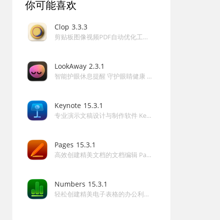
你可能喜欢
—— Derekcurrie（★★★★☆）
"SpeakMe for Mac 的语音自然度超出预期，特别适合制作
Clop
3.3.3
剪贴板图像视频PDF自动优化工具 Clop for Mac
有声书，操作简单上手快。"
—— 用户反馈（★★★★★）
LookAway
2.3.1
常见问题（FAQ）
智能护眼休息提醒 守护眼睛健康 LookAway for Mac
问：SpeakMe for Mac 支持哪些操作系统版本？
答：软件兼容macOS 12.0及更高版本，并完美支持Apple
Keynote
15.3.1
Silicon和Intel芯片Mac电脑。
专业演示文稿设计与制作软件 Keynote for Mac
问：如何将文本导出为音频文件？
答：选中需要朗读的内容，点击导出按钮即可生成标准AIFF
Pages
15.3.1
高效创建精美文档的文档编辑 Pages for Mac
音频文件，直接保存到本地。
问：是否支持中文语音朗读？
Numbers
15.3.1
答：是的，软件自动调用macOS内置中文语音，支持多种
轻松创建精美电子表格的办公利器 Numbers for Mac
语速和口音选择。
问：SpeakMe for Mac 需要订阅费用吗？