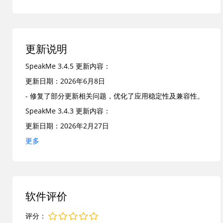
书和内容创作效率，成为Mac用户日常不可或缺的文本转语
音助手。
发展历程
更新说明
SpeakMe for Mac 最早于2015年在Mac App Store发布
SpeakMe 3.4.5 更新内容：
1.x版本，当时就以简洁的文本转音频功能赢得用户青睐。
更新日期：2026年6月8日
随后开发者持续迭代，逐步优化语音引擎兼容性、添加语速
- 修复了部分更新相关问题，优化了应用稳定性及兼容性。
调节和文档导入等特性。到3.x系列，软件已全面适配
SpeakMe 3.4.3 更新内容：
macOS 12及更高版本，并实现对M1/M2/M3芯片的原生支
更新日期：2026年2月27日
持。历经多年打磨，SpeakMe for Mac 从基础朗读工具成
- 修复了更新机制中的小问题
更多
长为专业音频导出应用，不断修复反馈问题并提升稳定性，
- 优化了整体稳定性，确保Mac用户获得更流畅的文本转语
如今已成为Mac平台上备受信赖的语音合成解决方案。
音体验
主要功能
1. 一键文本朗读：支持直接输入、复制粘贴或打开文档文
软件评价
本，瞬间启动Mac系统自然语音播报
评分：
2. 音频文件导出：轻松将朗读内容保存为AIFF格式，便于分