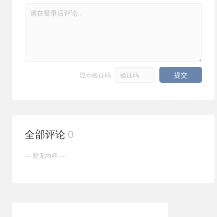
享到其他设备或用于视频配音
3. 实时单词高亮：朗读过程中自动追踪并高亮当前单词，帮
助用户同步跟读提升体验
4. 语速自由调节：提供滑动条快速调整说话速度，满足慢速
学习或快速浏览的不同需求
提交
显示验证码
5. 多语言语音切换：自动兼容macOS所有内置语音，包括
英语、中文、法语等多种语言及男女声选择
6. 拖拽快捷操作：直接将文本文件拖拽到Dock图标，即可
立即开始文本转语音处理
全部评论
0
用户评价
"它完全按照描述工作：输入一些文本，点击按钮就完成
了。您的音频文件已准备好。做得好！"
—— daveweinstein（★★★★★）
"这款工具让我摆脱了繁琐的变通方法，虽然早期版本有小
问题，但整体功能实用，导出音频质量很高。"